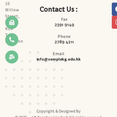
10
Contact Us :
Willow
Street,
Fax
Tai
2391 9149
Kok
Tsui,
Phone
Kowloon
2789 4211
Email
info@semplekg.edu.hk
Copyright & Designed By