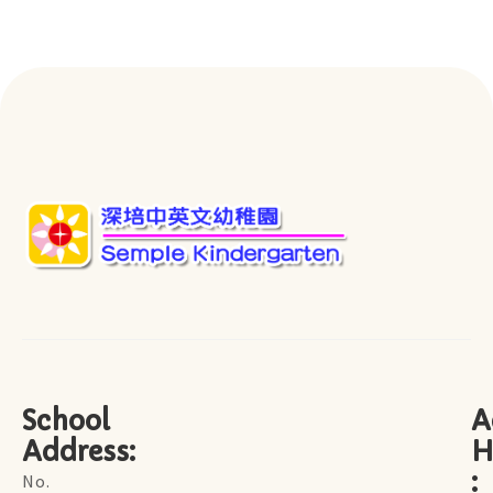
School
A
Address:
H
:
No.