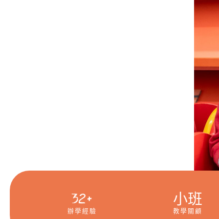
32+
小班
辦學經驗
教學關顧