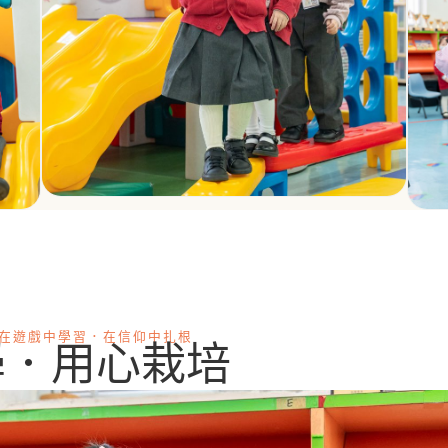
在遊戲中學習．在信仰中扎根
學．用心栽培