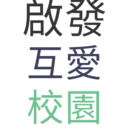
啟發
互愛
校園