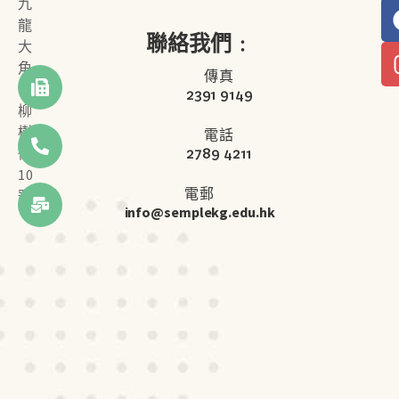
九
龍
聯絡我們﹕
大
角
傳真
咀
2391 9149
柳
樹
電話
2789 4211
街
10
電郵
號
info@semplekg.edu.hk