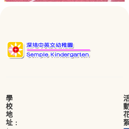
學
校
地
址﹕