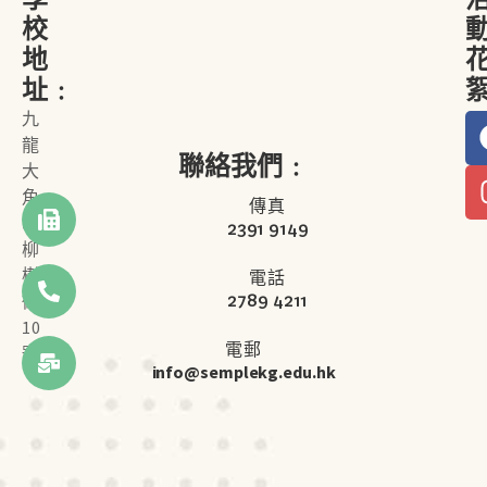
校
地
址﹕
九
龍
聯絡我們﹕
大
角
傳真
咀
2391 9149
柳
樹
電話
2789 4211
街
10
電郵
號
info@semplekg.edu.hk