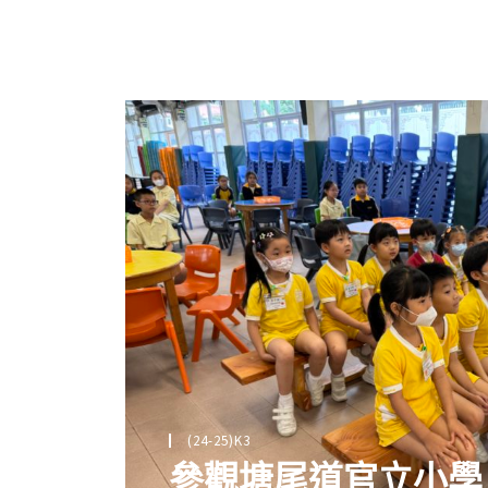
(24-25)K3
參觀塘尾道官立小學