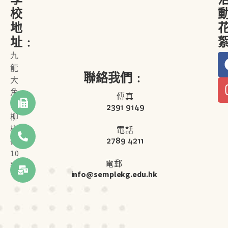
校
地
址﹕
九
龍
聯絡我們﹕
大
角
傳真
咀
2391 9149
柳
樹
電話
2789 4211
街
10
電郵
號
info@semplekg.edu.hk