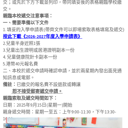
交；或先於下方下載並列印，帶同填妥後的表格親臨學校繳
交。
親臨本校遞交注意事項：
一、需要準備以下文件
1. 填妥的入學申請表(帶齊文件可以即場索取表格填寫及遞交)
按此下載《2026-2027年度入學申請表》
2.兒童半身近照1張
3.兒童出生證明或居港證明副本一份
4. 兒童健康院針卡副本一份
5.港幣40元報名費
二、本校於遞交申請時確認申請，並於兩星期內發出面見通
知訊息或電郵。
備註
：
已繳交的報名費不設退款或轉讓
恕不接受郵寄遞交申請。
親臨索取及
遞交時間如下：
日期：2025年9月15日(星期一)開始
親身遞交時間：星期一至五：上午9:00-11:30，下午13:30-
16:00
星期六: 9:00-12:30