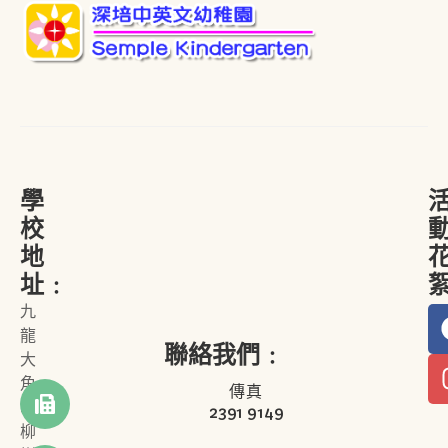
學
校
地
址﹕
九
龍
聯絡我們﹕
大
角
傳真
咀
2391 9149
柳