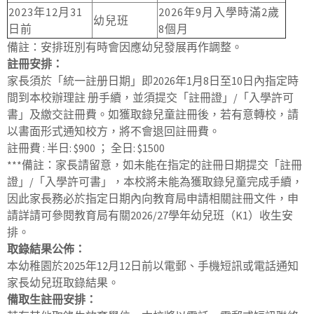
2023年12月31
2026年9月入學時滿2歲
幼兒班
日前
8個月
備註：安排班別有時會因應幼兒發展再作調整。
註冊安排：
家長須於「統一註册日期」即2026年1月8日至10日內指定時
間到本校辦理註 册手續，並須提交「註冊證」/「入學許可
書」及繳交註冊費。如獲取錄兒童註冊後，若有意轉校，請
以書面形式通知校方，將不會退回註冊費。
註冊費 : 半日: $900 ； 全日: $1500
***備註：家長請留意，如未能在指定的註冊日期提交「註冊
證」/「入學許可書」，本校將未能為獲取錄兒童完成手續，
因此家長務必於指定日期內向教育局申請相關註冊文件，申
請詳請可參閱教育局有關2026/27學年幼兒班（K1）收生安
排。
取錄結果公佈：
本幼稚園於2025年12月12日前以電郵、手機短訊或電話通知
家長幼兒班取錄結果。
備取生註冊安排：