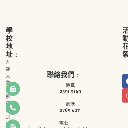
學
校
地
址﹕
九
龍
聯絡我們﹕
大
角
傳真
咀
2391 9149
柳
樹
電話
2789 4211
街
10
電郵
號