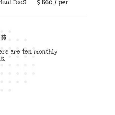
Meal Fees
$ 660 / per
食費
here are ten monthly
s.