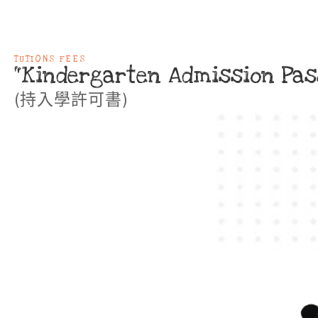
TUTIONS FEES
"Kindergarten Admission Pass
(持入學許可書)