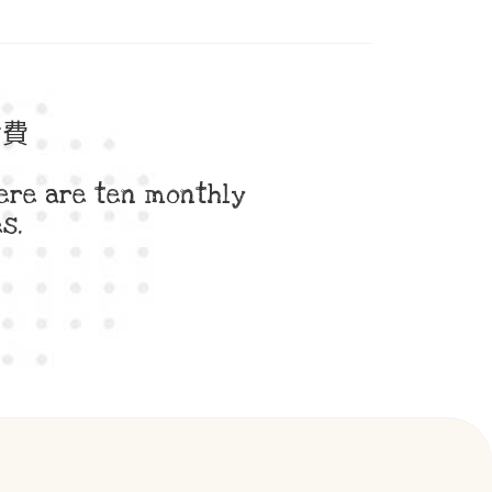
食費
here are ten monthly
s.