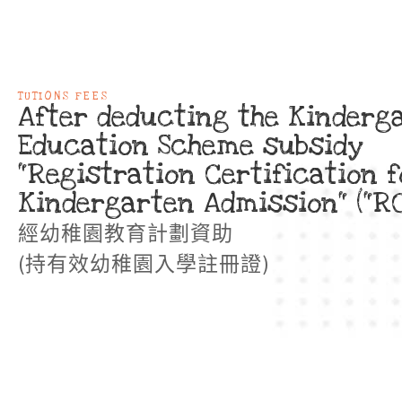
TUTIONS FEES
After deducting the Kinderg
Education Scheme subsidy
"Registration Certification f
Kindergarten Admission" ("RC
經幼稚園教育計劃資助
(持有效幼稚園入學註冊證)