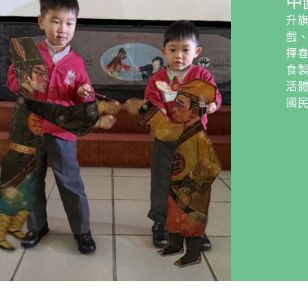
中
升
戲
揮
食
活
國