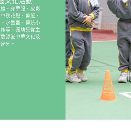
國文化活動
旗禮、穿華服、皮影
、中秋花燈、剪紙、
春、水墨畫、傳統小
製作等，讓幼兒從生
體驗認識中華文化及
民身分。