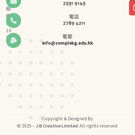
咀
2391 9149
柳
樹
電話
2789 4211
街
10
電郵
號
info@semplekg.edu.hk
Copyright & Designed By
© 2025 –
J.B Creative Limited
. All rights reserved.