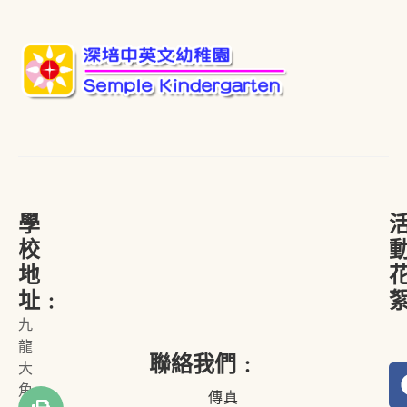
學
校
地
址﹕
九
龍
聯絡我們﹕
大
角
傳真