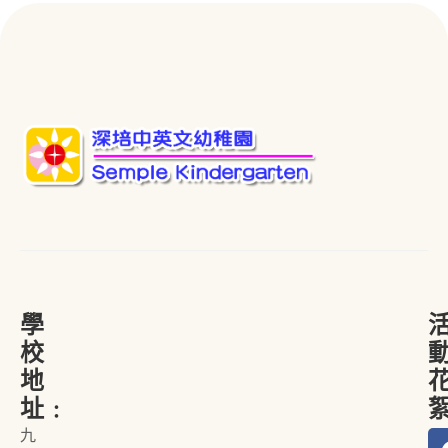
學
校
地
址﹕
九