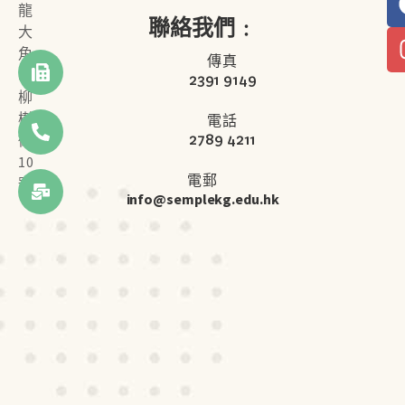
龍
聯絡我們﹕
大
角
傳真
咀
2391 9149
柳
樹
電話
2789 4211
街
10
電郵
號
info@semplekg.edu.hk