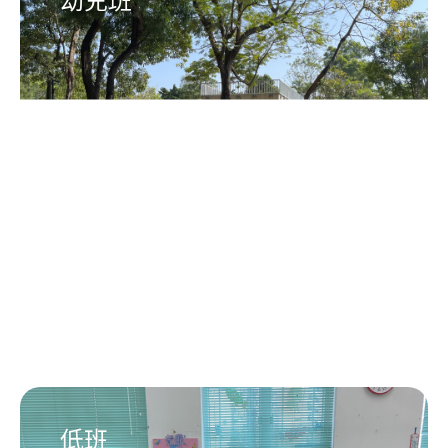
幼兒班
低班