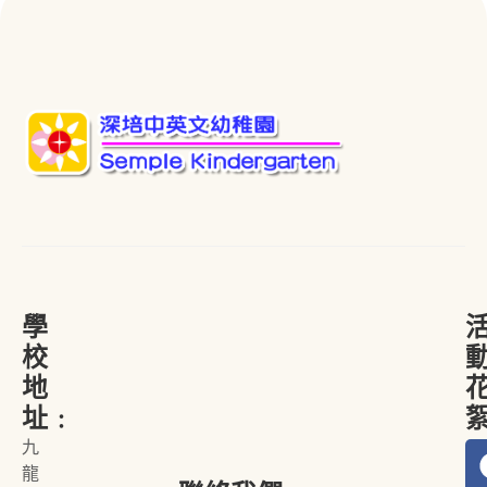
學
校
地
址﹕
九
龍