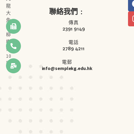
龍
聯絡我們﹕
大
角
傳真
咀
2391 9149
柳
樹
電話
2789 4211
街
10
電郵
號
info@semplekg.edu.hk