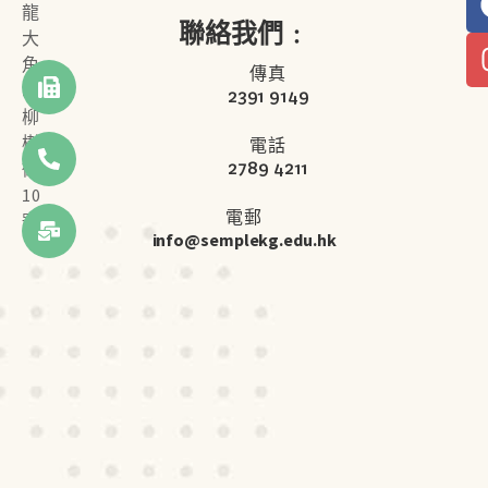
龍
聯絡我們﹕
大
角
傳真
咀
2391 9149
柳
樹
電話
2789 4211
街
10
電郵
號
info@semplekg.edu.hk