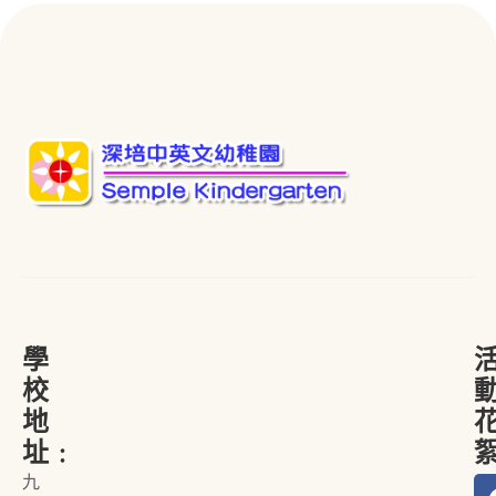
學
校
地
址﹕
九