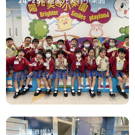
24-25參觀陽光笑容小樂園
參觀港鐵站