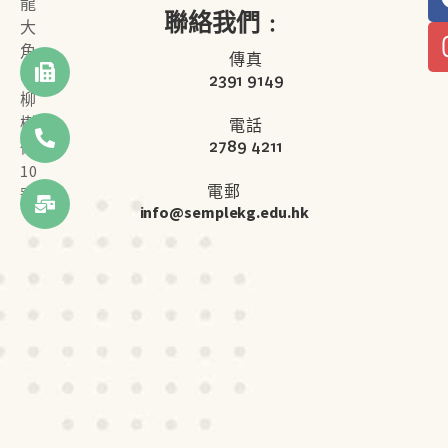
龍
聯絡我們﹕
大
角
傳真
咀
2391 9149
柳
樹
電話
2789 4211
街
10
電郵
號
info@semplekg.edu.hk