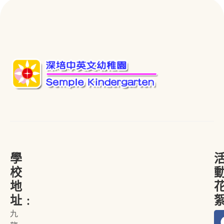
學
校
地
址﹕
九