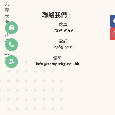
九
龍
聯絡我們﹕
大
角
傳真
咀
2391 9149
柳
樹
電話
2789 4211
街
10
電郵
號
info@semplekg.edu.hk