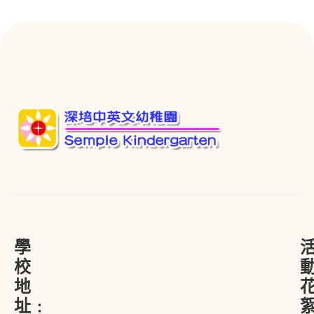
學
校
地
址﹕